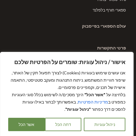
ספארי חורף בלפלנד
עולם הספארי בפייסבוק
פרטי התקשרות
טלפון: 0523359345
אישור / ניהול עוגיות: שומרים על הפרטיות שלכם
דוא"ל: aviad@safariworld.co.il
אנו עושים שימוש בעוגיות (Cookies) לצורך תפעול תקין של האתר,
שיפור חוויית המשתמש, ניתוח התנהגות ומעקב סטטיסטי, התאמה
תנאים והגבלות
אישית של תכנים, וקמפיינים פרסומיים.
לחצו כאן לקריאה
בלחיצה על
"אשר הכל"
הינך מסכים/ה לשימוש בכלל סוגי העוגיות
כמפורט ב
מדיניות הפרטיות
. באפשרותך לבחור באילו עוגיות
מדיניות הפרטיות
להסכים דרך כפתור
"ניהול עוגיות"
.
עולם הספארי © 2016
ניהול עוגיות
דחה הכל
אשר הכל
בניית אתרים -