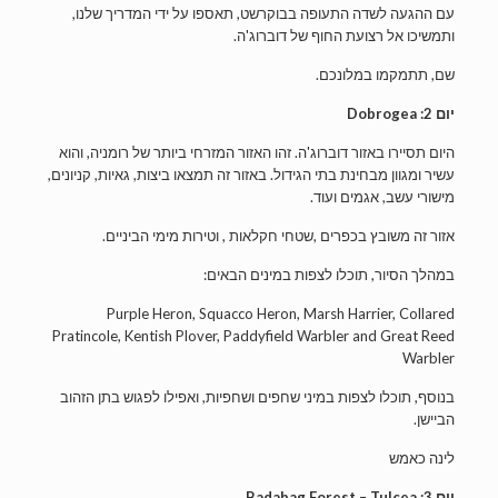
עם ההגעה לשדה התעופה בבוקרשט, תאספו על ידי המדריך שלנו,
ותמשיכו אל רצועת החוף של דוברוג'ה.
שם, תתמקמו במלונכם.
יום 2: Dobrogea
היום תסיירו באזור דוברוג'ה. זהו האזור המזרחי ביותר של רומניה, והוא
עשיר ומגוון מבחינת בתי הגידול. באזור זה תמצאו ביצות, גאיות, קניונים,
מישורי עשב, אגמים ועוד.
אזור זה משובץ בכפרים ,שטחי חקלאות , וטירות מימי הביניים.
במהלך הסיור, תוכלו לצפות במינים הבאים:
Purple Heron, Squacco Heron, Marsh Harrier, Collared
Pratincole, Kentish Plover, Paddyfield Warbler and Great Reed
Warbler
בנוסף, תוכלו לצפות במיני שחפים ושחפיות, ואפילו לפגוש בתן הזהוב
הביישן.
לינה כאמש
יום 3: Badabag Forest – Tulcea