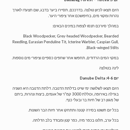
היום תצאו לכיוון טולצה. בדרככם, תסיירו ביער בדבג, שם תצעדו לאורך
נהרות ומקווי מים, בחיפושכם אחר ציפורי היער.
במהלך סיורכם תנסו לצפות במינים הבאים:
Black Woodpecker, Grey-headed Woodpecker, Bearded
Reedling, Eurasian Penduline Tit, Icterine Warbler, Caspian Gull,
Black-winged Stilts.
במקוי המים הרדודים, תחפשו אחר שחפים כספיים וציפורי מים נוספות.
לינה בטולצה
יום 4-6: Danube Delta
היום תצאו לשלושה ימי שייט בדלתת הדנובה. דלתת הדנובה היא השניה
בגדלה באירופה, וכוללת 3000 קמ"ר של אגמים, ביצות ונהרות, ביתם
של מגוון רב של חיות בר ובעלי כנף.
בכל יום תשוטו בסירה קטנה ותתחקו אחר חיות הבר השונות.
בכל ערב, תלונו בכפר מיה, כפר קטן ומבודד בלב הדלתה.