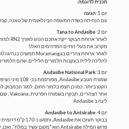
תכנית לדוגמה:
יום 1:
הגעה
עם הנחיתה בשדה התעופה הבינלאומית של טאנה, קבלת פ
יום 2:
Tana to Andasibe
לאחר ארוחת הבוקר ייקח אתכם הנהג לאורך
RN2
למזרח
מקרוב את בעלי החיים המדהימים האלו!
לאחר ארוחת צהריים ב
Moramanga
תמשיכו בנהיגה 40קמ נוספים. בשעות אחר הצהריים המאוחרות תגיעו ל
להליכה לילית בעקבות הלמורים הליליים, שהם הלמורים
יום 3:
Andasibe National Park
שמורת הטבע
Andasibe
, מפורסמת ב
הקטן ביותר. כמו כן תצפו בלמור החום, למור הבמבוק, למו
אחר הצהריים, תבקרו בשמורה הפרטית,
Vakoana
, שם 
לינה ב
Andasibe
יום 4:
Andasibe to Antsirabe
בבוקר תעזבו את
Andasibe
, ותסעו כ-170 ק"מ דרומית לטאנה, לעיר
פרוש המילה
Antsirabe
הוא "מקום עשיר במלח", ואכן, 