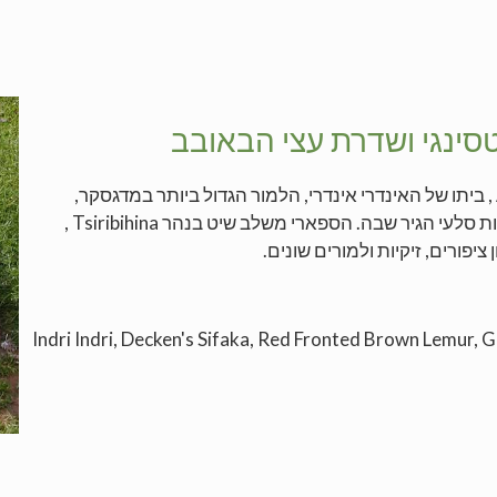
ינגי ושדרת עצי הבאובב
ספארי ייחודי, המשלב ביקור ביערות הגשם של Andasibe , ביתו של האינדרי אינדרי, הלמור הגדול ביותר במדגסקר,
ובשמורת Tsingy אשר ב Bemaraha, המפורסמת בתצורות סלעי הגיר שבה. הספארי משלב שיט בנהר Tsiribihina ,
יפורים, זיקיות ולמורים שונים.
ם בכללם: Indri Indri, Decken's Sifaka, Red Fronted Brown Lemur, Grey Mouse