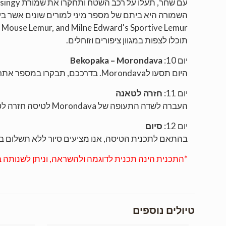
עם שחר, תעלו על רכב השטח ותחקרו את שמורת
singy
השמורה היא ביתם של מספר מיני למורים שונים אשר בי
 Mouse Lemur, and Milne Edward's Sportive Lemur.
תוכלו לצפות במגוון ציפורים וזוחלים.
יום 10:
Bekopaka – Morondava
היום תסעו ל
Morondava
. בדרככם, תבקרו במספר אתר
יום 11:
חזרה לטאנה
העברה לשדה התעופה של
Morondava
לטיסה חזרה לט
יום 12:
סיום
בהתאם לתכנית הטיסה, אנו מציעים סיור ללא תשלום בע
*התכנית הינה תכנית לדוגמה ולהשראה, וניתן לשנותה 
טיולים נוספים