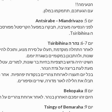
הטעימה!!
עם הגעתכם, תתמקמו במלון.
יום 5:
Antsirabe – Miandrivazo
לפני הנסיעה מערבה, תבקרו במפעל הקריסטל מפורסם
ה
Tsiribihina
.
יום 6-7:
נהר ה
Tsiribihina
לאחר התחלה מוקדמת
,
תעלו על סירת מנוע, ותוכלו ל
שונות, ולהתבונן במקומיים בשגרת יומם.
השיט יהיה גדוש בתצפיות בחיות בר שונות, למורים, עטלפ
מעת לעת בריצה על גדת הנהר.
בכל יום תעצרו לארוחת צהריים בנקודות יפהפיות. אחר 
תבלו את הלילה לאור מדורה, שירים וסיפורים.
יום 8:
Bekopaka
היום זהו יומכם האחרון בנהר. לאחר ארוחת צהריים על הס
יום 9:
Tsingy of Bemaraha