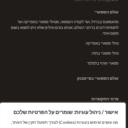
עולם הספארי
מהאמזונס בברזיל, ועד לקנדה הקפואה, מטיולי ספארי באפריקה ועד
לתצפיות דובים ברחבי העולם, אנחנו בונים טיולים שלא ניתן למצוא בשום
מקום אחר.
טיולי ספארי באפריקה
טיולי ספארי בהודו
ספארי חורף בלפלנד
עולם הספארי בפייסבוק
פרטי התקשרות
טלפון: 0523359345
אישור / ניהול עוגיות: שומרים על הפרטיות שלכם
דוא"ל: aviad@safariworld.co.il
אנו עושים שימוש בעוגיות (Cookies) לצורך תפעול תקין של האתר,