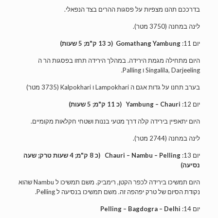
בדרככם תהנו מצפיות על פסגות ההרים בצד הנפאלי.
לינה במחנה (3750 מטר).
יום 11:
Gomathang Yambung
(כ 13 ק"מ; 5 שעות)
היום מתחילה מגמת הירידה. במהלך הירידה תחזו בפסגות הר ה
Singalila, Darjeeling ו Palling.
בערב תחנו על גדות אגם ה Lampokhari ו Kalpokhari (3735 מטר)
יום 12:
Yambung – Chauri
(כ 11 ק"מ; 5 שעות)
היום יתאפיין בירידה קלה דרך מטעי בננות ושטחי חקלאות מקומיים.
לינה במחנה (2744 מטר).
יום 13:
Chauri – Nambu – Pelling
(כ 8 ק"מ; 4 שעות טרק; שעה
נסיעה)
היום תמשיכו בירידה לכפר הקטן, רימביק. משם תמשיכו ל Nambu שהוא
נקודת הסיום של טרק יפהפה זה. משם תמשיכו בנסיעה ל Pelling.
יום 14:
Pelling – Bagdogra – Delhi