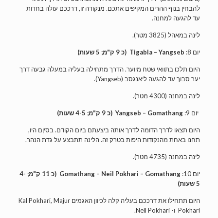
להבחין בנוף ההרים המקיפים אתכם. מנקודה זו, דרככם עולה בחדות
עד להגעה למחנה.
לינה במאהל (3825 מטר).
יום 8:
Tigabla – Yangseb
(כ 9 ק"מ; 5 שעות)
היום תלכו בתוואי שטח מיוער. הדרך מתחילה בעליה במעלה גבעה דרך
יער סבוך עד להגעה ליאנגסב (Yangseb).
לינה במחנה (4300 מטר).
יום 9:
Yangseb – Gomathang
(כ 9 ק"מ; 4-5 שעות)
היום תצאו לדרך הדומה לדרך אותה ביצעתם ביום הקודם. בסיןם היו,
תחנו באחת מהנקודות היפות בטרק זה. הלינה תתבצע על גדת הנהר.
לינה במחנה (4735 מטר).
יום 10:
Gomathang – Neil Pokhari – Gomathang
(כ 11 ק"מ; 4-
5 שעות)
היום תתחילו את דרככם בעליה קלה לכיוון האגמים Kal Pokhari, Majur
Pokhari ו- Neil Pokhari.