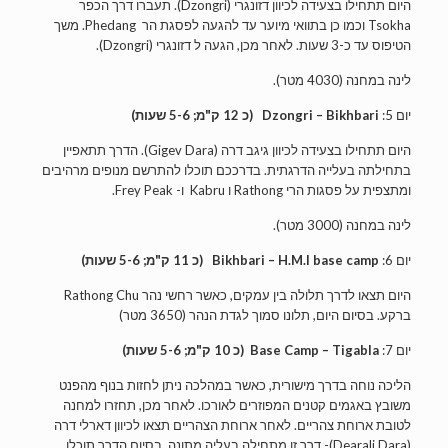
היום תתחילו בצעידה לכיוון דזונגרי (Dzongri). תעברו דרך הכפר
Tsokha וכמו כן בתוואי מיוער עד להגעה לפסגת הר Phedang. משך
הטיפוס עד כ-3 שעות. לאחר מכן, הגעה ל דזונגרי (Dzongri).
לינה במחנה (4030 מטר).
יום 5:
Dzongri – Bikhbari
(כ 12 ק"מ; 5-6 שעות)
היום תתחילו בצעידה לכיוון גיגב דרה (Gigev Dara). הדרך תתאפיין
בתחילתה בעלייה הדרגתית. בדרככם תוכלו להתרשם מנופים מרהיבים
ומתצפית על פסגות הרי Rathong ו Kabru ו- Frey Peak.
לינה במחנה (3000 מטר).
יום 6:
Bikhbari – H.M.I base camp
(כ 11 ק"מ; 5-6 שעות)
היום תצאו לדרך תלולה בין עמקים, כאשר רחשי נהר Rathong Chu
ברקע. בסיום היום, תלונו סמוך לגדת הנהר (3650 מטר)
יום 7:
Base Camp – Tigabla
(כ 10 ק"מ; 5-6 שעות)
הליכה נוחה בדרך מישורית, כאשר במהלכה ניתן לחזות בנוף מהפנט
משובץ באגמים קטנים המפוזרים לאורכו. לאחר מכן, תחזרו למחנה
לטובת ארוחת צהריים. לאחר ארוחת הצהריים תצאו לכיוון דארלי דרה
(Dearali Dara)- דרך זו מתחילה בעליה מתונה. בסיום הדרך תוכלו