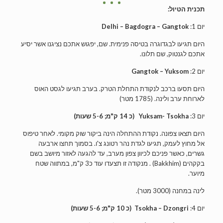
תכנית הטיול:
יום 1:
Delhi – Bagdogra – Gangtok
היום תגיעו לבגדוגרה בטיסה פנימית. שם, יפגוש אתכם נציגנו אשר יסיע
אתכם לגנטוק, שם תלונו.
יום 2:
Gangtok – Yuksom
היום תסעו ברכב לנקודת התחלת הטרק. בערב תגיעו לגסט האוס
לארוחת ערב ולינה. (1785 מטר)
יום 3:
Yuksam- Tsokha (כ 14 ק"מ; 5-6 שעות)
היום תצאו צפונה. נקודת ההתחלה הינה ביקור שוק מקומי. לאחר טיפוס
אל מחוץ לעמק, תגיעו לגדת נהר רטונג צ'ו. בסמוך תחצו ארבעה
גשרים, כאשר פניכם לכיוון צפון מערב, עד להגעה לאזור מיושב בשם
בקקהים (Bakkhim) . מנקודה זו תצעדו עוד כ3 ק"מ, במתווה שטח
מיוער.
לינה במחנה (3000 מטר).
יום 4:
Tsokha – Dzongri
(כ 10 ק"מ; 5-6 שעות)