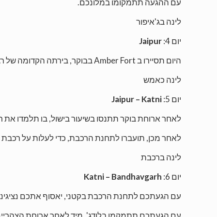
עם ההגעה תתמקומו במלונכם.
לינה בג'איפור
יום 4:
Jaipur
היום תסיירו ב Amber Fort בבוקר, בירתה הקדומה של רג'סטאן. ואחר הצהריים תסיירו בעיר הקסומה ג'איפור, אשר נצבעה בעבר בורוד, לאות כבוד לאחד המלכים שביקרו במקום.
לינה כאמש
יום 5:
Jaipur – Katni
לאחר ארוחת בוקר תתנסו בשיעור בישול, בו תלמדו את רז
לאחר מכן, תועברו לתחנת הרכבת, כדי לעלות על רכבת הלילה
לינה ברכבת
יום 6:
Katni – Bandhavgarh
עם הגעתכם לתחנת הרכבת בקטני, יאסוף אתכם נציגינו
עם הגעתכם תתמקמו בלודג'. מיד לאחר ארוחת הצהריי