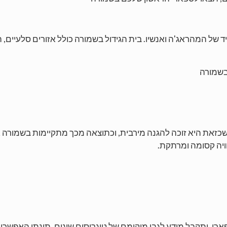
ח המיועד לצייד של המהראג'ה ואנשיו. בית הגידול בשמורה כולל אזורים סל
 בשמורה
מורה, שייכת לפרוייקט שימור הטיגריסים מאז 1974. שכזאת היא זוכה להגנה מירבית, וכתוצאה 
וויה קסומה ומרתקת.
רי, יתקבל מידע לגבי מיקומם של טיגריסים שונים. תינתן האפשרות