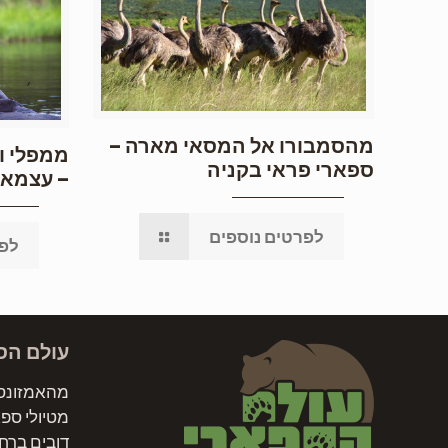
מהסמבורו אל המסאי מארה –
ממפלי וי
ספארי פראי בקניה
– עצמאי
לפרטים נוספים
לפר
עולם הס
מהאמזונס 
מטיולי ספ
דובים ברחב