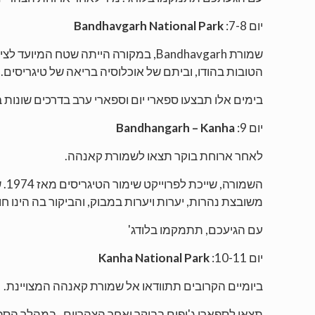
יום 7-8:
Bandhavgarh National Park
שמורת Bandhavgarh, במקורה הייתה שט
הטובות בהודו, וביתם של אוכלוסיה בריאה של טיגריסים.
בימים אלו תבצעו ספארי יום וספארי ערב בדרכים שונות
יום 9:
Bandhangarh – Kanha
לאחר ארוחת בוקר תצאו לשמורת קאנהה.
הש
משובצת נהרות, יערות ויערות במבוק, והביקור בה הינו ח
עם הגיעכם, תתמקמו בלודג'
יום 10-11:
Kanha National Park
ביומיים הקרובים תתוודאו אל שמורת קאנהה המצויינת.
תצאו לספארי ג'יפים בבוקר ואחר הצהריים . במהלך הספא